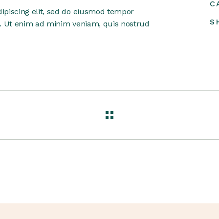
C
ipiscing elit, sed do eiusmod tempor
S
a. Ut enim ad minim veniam, quis nostrud