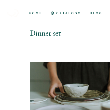
Skip
to
the
content
HOME
CATALOGO
BLOG
Dinner set