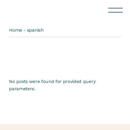
Skip
to
the
content
Home
spanish
No posts were found for provided query
parameters.