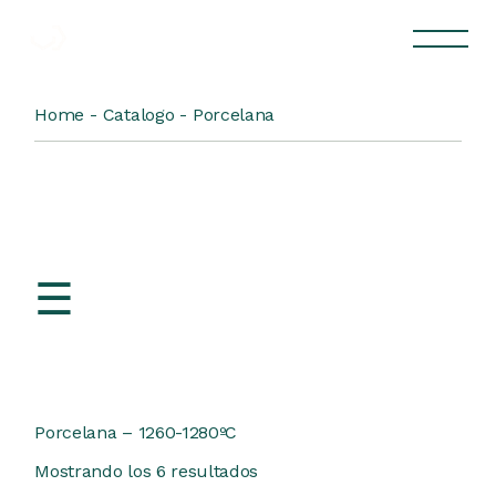
Skip
to
the
content
Home
Catalogo
Porcelana
Porcelana – 1260-1280ºC
Mostrando los 6 resultados