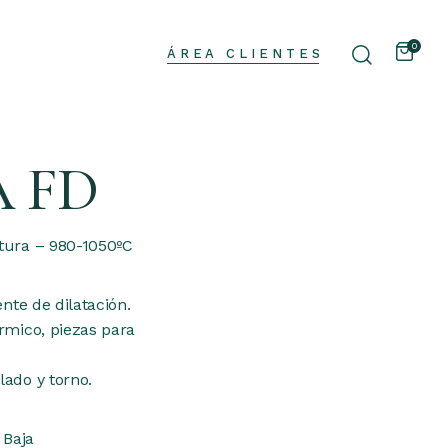
0
ÁREA CLIENTES
A FD
tura – 980-1050ºC
ente de dilatación.
rmico, piezas para
ado y torno.
Baja